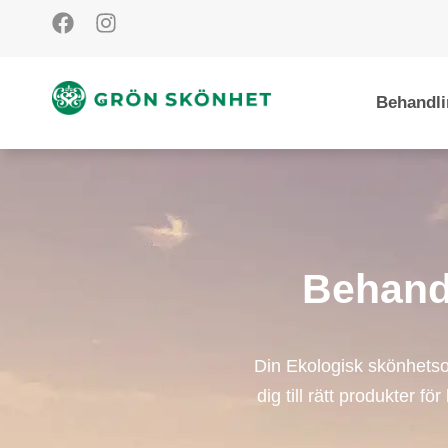
Behandli
Behandl
Din Ekologisk skönhetso
dig till rätt produkter f