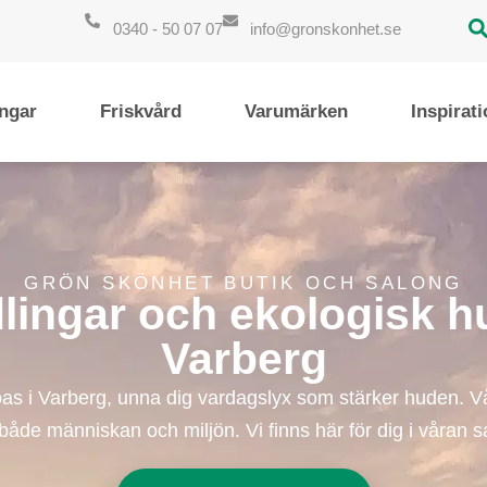
0340 - 50 07 07
info@gronskonhet.se
ngar
Friskvård
Varumärken
Inspirat
GRÖN SKÖNHET BUTIK OCH SALONG
ingar och ekologisk h
Varberg
as i Varberg, unna dig vardagslyx som stärker huden. V
ör både människan och miljön. Vi finns här för dig i våran 