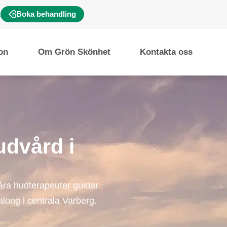
Boka behandling
ion
Om Grön Skönhet
Kontakta oss
udvård i
åra hudterapeuter guidar
salong i centrala Varberg.