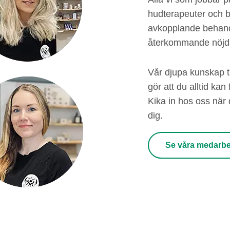
hudterapeuter och b
avkopplande behand
återkommande nöjda 
Vår djupa kunskap t
gör att du alltid ka
Kika in hos oss när d
dig.
Se våra medarbe