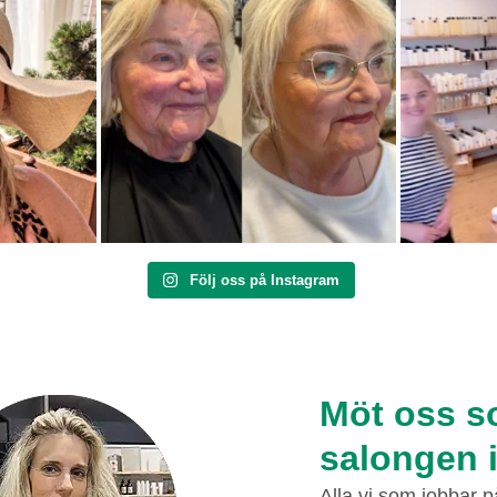
Följ oss på Instagram
Möt oss s
salongen 
Alla vi som jobbar 