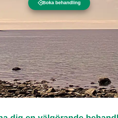
Boka behandling
a dig en välgörande behand