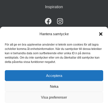
Inspiration
Hantera samtycke
För att ge en bra upplevelse använder vi teknik som cookies för att lagra
© 2026 Grön Skönhet
Integritetspolicy
Cookiepolicy (EU)
och/eller komma åt enhetsinformation. När du samtycker till dessa tekniker
kan vi behandla data som surfbeteende eller unika ID:n på denna
webbplats. Om du inte samtycker eller om du återkallar ditt samtycke kan
detta påverka vissa funktioner negativt.
Acceptera
Neka
Visa preferenser