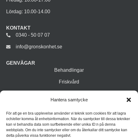
Lördag: 10.00-14.00
KONTAKT
0340 - 50 07 07
info@gronskonhet.se
GENVÄGAR
Behandlingar
Friskvård
Vår butik
Hantera samtycke
Varumärken
För att ge en bra upplevelse använder vi teknik som cookies för att lagra
Inspiration
och/eller komma åt enhetsinformation. När du samtycker till dessa tekniker
kan vi behandla data som surfbeteende eller unika ID:n på denna
webbplats. Om du inte samtycker eller om du återkallar ditt samtycke kan
detta påverka vissa funktioner negativt.