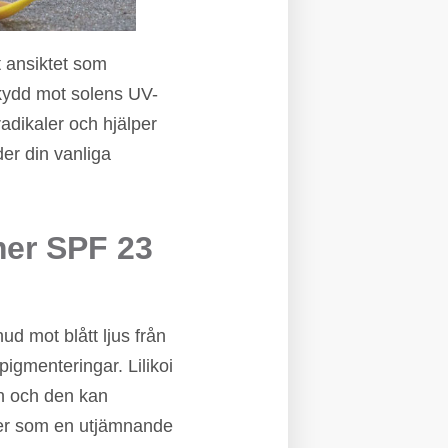
t ansiktet som
skydd mot solens UV-
radikaler och hjälper
er din vanliga
mer SPF 23
ud mot blått ljus från
igmenteringar. Lilikoi
n och den kan
ler som en utjämnande