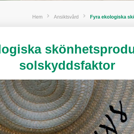
Hem
Ansiktsvård
Fyra ekologiska s
logiska skönhetsprod
solskyddsfaktor