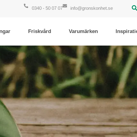
0340 - 50 07 07
info@gronskonhet.se
ngar
Friskvård
Varumärken
Inspirat