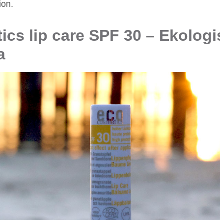
ion.
cs lip care SPF 30 – Ekologis
a