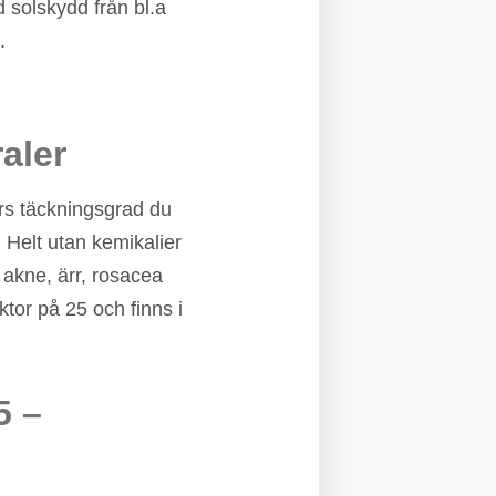
 solskydd från bl.a
.
aler
ars täckningsgrad du
. Helt utan kemikalier
akne, ärr, rosacea
tor på 25 och finns i
5 –