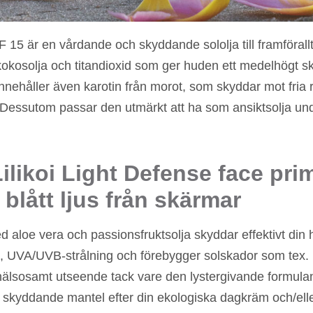
 15 är en vårdande och skyddande sololja till framförall
, kokosolja och titandioxid som ger huden ett medelhögt 
innehåller även karotin från morot, som skyddar mot fria 
. Dessutom passar den utmärkt att ha som ansiktsolja und
likoi Light Defense face pri
 blått ljus från skärmar
 aloe vera och passionsfruktsolja skyddar effektivt din h
s, UVA/UVB-strålning och förebygger solskador som tex. p
hälsosamt utseende tack vare den lystergivande formula
, skyddande mantel efter din ekologiska dagkräm och/el