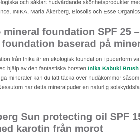
ekologiska och såklart hudvårdande skönhetsprodukter med
nce, INIKA, Maria Åkerberg, Biosolis och Esse Organics
 mineral foundation SPF 25 –
foundation baserad på miner
ion från Inika är en ekologisk foundation i puderform v
med hjälp av den fantastiska borsten
Inika Kabuki Brush
iga mineraler kan du lätt täcka över hudåkommor såsom 
Dessutom har detta mineralpuder en naturlig solskyddsfak
erg Sun protecting oil SPF 1
ed karotin från morot