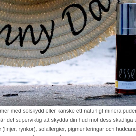
imer med solskydd eller kanske ett naturligt mineralpud
 är det superviktig att skydda din hud mot dess skadliga s
(linjer, rynkor), solallergier, pigmenteringar och hudcance