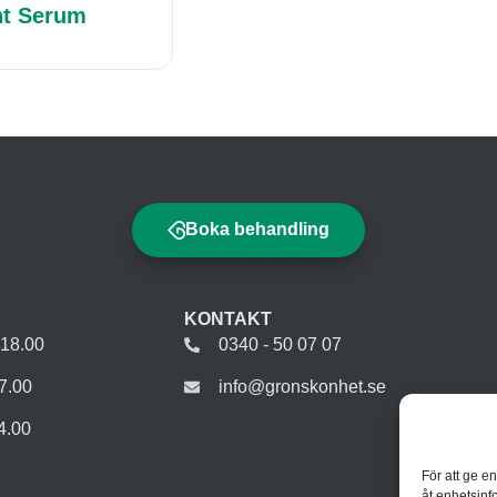
ht Serum
Boka behandling
KONTAKT
-18.00
0340 - 50 07 07
7.00
info@gronskonhet.se
4.00
För att ge e
åt enhetsinf