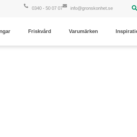
0340 - 50 07 07
info@gronskonhet.se
ngar
Friskvård
Varumärken
Inspirat
ortiment av ekologisk 
amet, consectetur adipiscing elit. Ut elit tellus, luctus 
pulvinar dapibus leo.