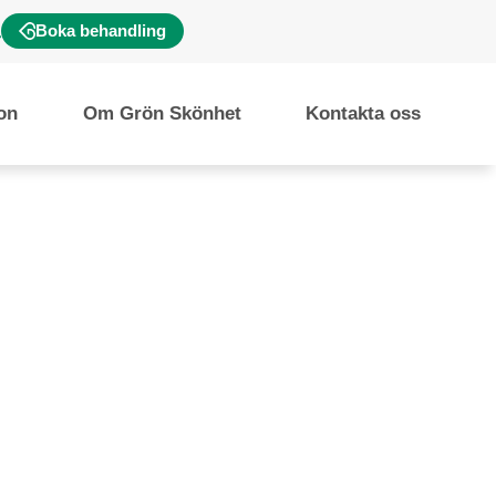
Boka behandling
ion
Om Grön Skönhet
Kontakta oss
hudvård
nec ullamcorper mattis,