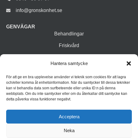
info@gronskonhet.se
GENVÄGAR
Behandlingar
Friskvård
Vår butik
Hantera samtycke
Varumärken
För att ge en bra upplevelse använder vi teknik som cookies för att lagra
Inspiration
och/eller komma åt enhetsinformation. När du samtycker till dessa tekniker
kan vi behandla data som surfbeteende eller unika ID:n på denna
webbplats. Om du inte samtycker eller om du återkallar ditt samtycke kan
detta påverka vissa funktioner negativt.
Acceptera
Neka
© 2026 Grön Skönhet
Integritetspolicy
Cookiepolicy (EU)