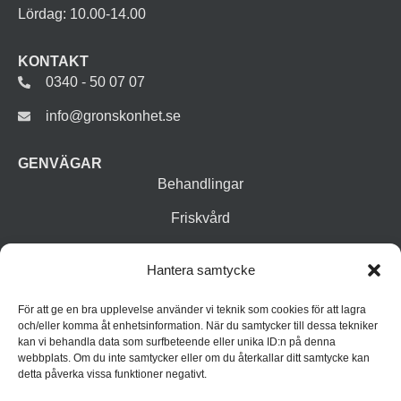
Lördag: 10.00-14.00
KONTAKT
0340 - 50 07 07
info@gronskonhet.se
GENVÄGAR
Behandlingar
Friskvård
Vår butik
Hantera samtycke
Varumärken
För att ge en bra upplevelse använder vi teknik som cookies för att lagra
Inspiration
och/eller komma åt enhetsinformation. När du samtycker till dessa tekniker
kan vi behandla data som surfbeteende eller unika ID:n på denna
webbplats. Om du inte samtycker eller om du återkallar ditt samtycke kan
detta påverka vissa funktioner negativt.