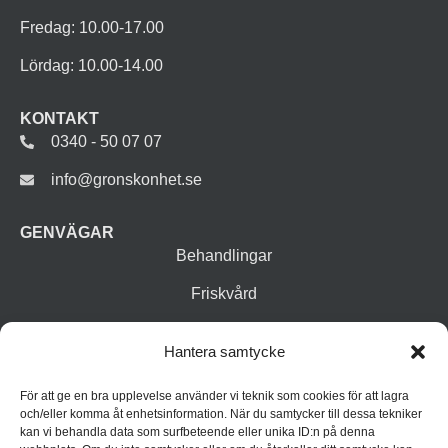
Fredag: 10.00-17.00
Lördag: 10.00-14.00
KONTAKT
0340 - 50 07 07
info@gronskonhet.se
GENVÄGAR
Behandlingar
Friskvård
Vår butik
Hantera samtycke
Varumärken
För att ge en bra upplevelse använder vi teknik som cookies för att lagra
Inspiration
och/eller komma åt enhetsinformation. När du samtycker till dessa tekniker
kan vi behandla data som surfbeteende eller unika ID:n på denna