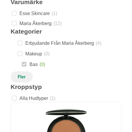
Varumärke
Esse Skincare
(
1
)
Maria Åkerberg
(
12
)
Kategorier
Erbjudande Från Maria Åkerberg
(
4
)
Makeup
(
0
)
Bas
(
0
)
Fler
Kroppstyp
Alla Hudtyper
(
1
)