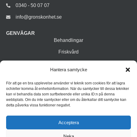
0340 - 50 07 07
info@gronskonhet.se
GENVÄGAR
Behandlingar
Friskvård
Vår butik
Hantera samtycke
Varumärken
För att ge en bra upplevelse använder vi teknik som cookies för att lagra
Inspiration
och/eller komma åt enhetsinformation. När du samtycker till dessa tekniker
kan vi behandla data som surfbeteende eller unika ID:n på denna
webbplats. Om du inte samtycker eller om du återkallar ditt samtycke kan
detta påverka vissa funktioner negativt.
Acceptera
Neka