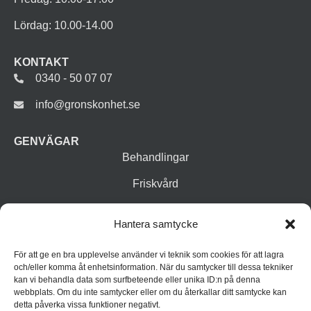
Lördag: 10.00-14.00
KONTAKT
0340 - 50 07 07
info@gronskonhet.se
GENVÄGAR
Behandlingar
Friskvård
Vår butik
Hantera samtycke
Varumärken
För att ge en bra upplevelse använder vi teknik som cookies för att lagra
Inspiration
och/eller komma åt enhetsinformation. När du samtycker till dessa tekniker
kan vi behandla data som surfbeteende eller unika ID:n på denna
webbplats. Om du inte samtycker eller om du återkallar ditt samtycke kan
detta påverka vissa funktioner negativt.