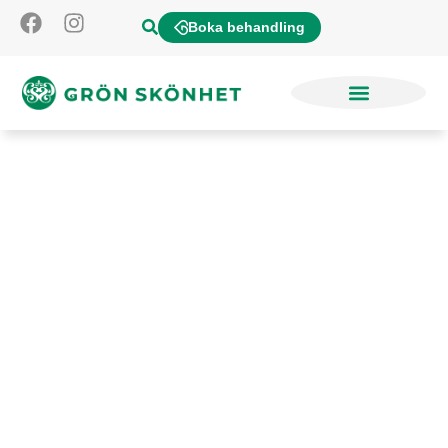
Boka behandling
Vårt sortiment av
ekologisk hudvård
Lorem ipsum dolor sit amet, consectetur
adipiscing elit. Ut elit tellus, luctus nec
ullamcorper mattis, pulvinar dapibus leo.