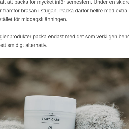
ätt att packa för mycket inför semestern. Under en skid
er framför brasan i stugan. Packa därför hellre med extra 
tället för middagsklänningen.
ygienprodukter packa endast med det som verkligen beh
tt smidigt alternativ.