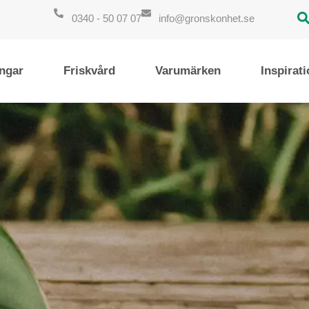
0340 - 50 07 07
info@gronskonhet.se
ngar
Friskvård
Varumärken
Inspirat