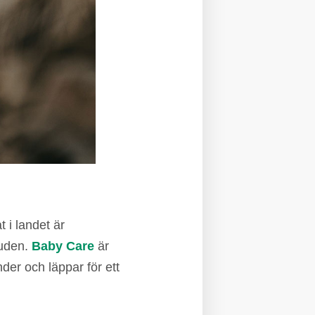
t i landet är
huden.
Baby Care
är
der och läppar för ett