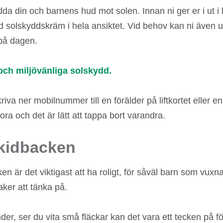
dda din och barnens hud mot solen. Innan ni ger er i ut i b
ed solskyddskräm i hela ansiktet. Vid behov kan ni även 
 på dagen.
 och miljövänliga solskydd.
skriva ner mobilnummer till en förälder på liftkortet eller 
ora och det är lätt att tappa bort varandra.
skidbacken
cken är det viktigast att ha roligt, för såväl barn som vux
ker att tänka på.
der, ser du vita små fläckar kan det vara ett tecken på fö