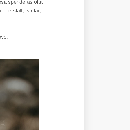
resa spenderas ofta
underställ, vantar,
övs.