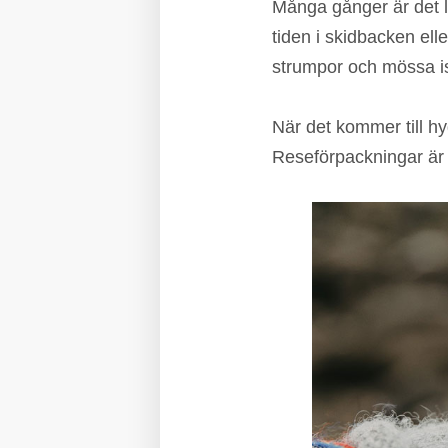
Många gånger är det l
tiden i skidbacken ell
strumpor och mössa is
När det kommer till h
Reseförpackningar är e