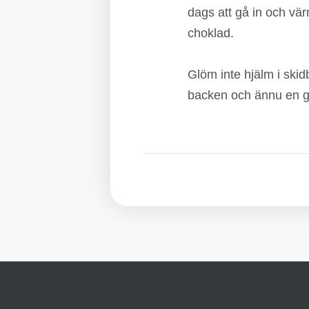
dags att gå in och vä
choklad.
Glöm inte hjälm i skid
backen och ännu en gån