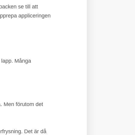
acken se till att
upprepa appliceringen
en lapp. Många
na. Men förutom det
rfrysning. Det är då