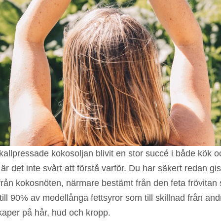
kallpressade kokosoljan blivit en stor succé i både kök
är det inte svårt att förstå varför. Du har säkert redan g
 från kokosnöten, närmare bestämt från den feta frövitan
till 90% av medellånga fettsyror som till skillnad från and
kaper på hår, hud och kropp.