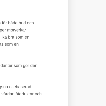
a för både hud och
aper motverkar
 lika bra som en
das som en
xidanter som gör den
ägsna oljebaserad
vårdar, återfuktar och