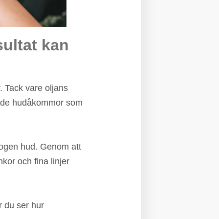
ultat kan
. Tack vare oljans
mmande hudåkommor som
 mogen hud. Genom att
or och fina linjer
 du ser hur