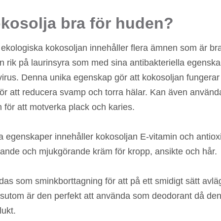
okosolja bra för huden?
ekologiska kokosoljan innehåller flera ämnen som är br
en rik på laurinsyra som med sina antibakteriella egensk
virus. Denna unika egenskap gör att kokosoljan fungerar
för att reducera svamp och torra hälar. Kan även använ
ör att motverka plack och karies.
la egenskaper innehåller kokosoljan E-vitamin och antio
fuktande och mjukgörande kräm för kropp, ansikte och hår.
as som sminkborttagning för att på ett smidigt sätt avl
utom är den perfekt att använda som deodorant då den 
ukt.