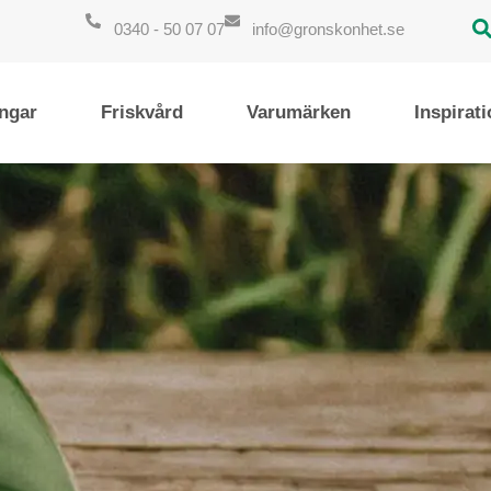
0340 - 50 07 07
info@gronskonhet.se
ngar
Friskvård
Varumärken
Inspirat