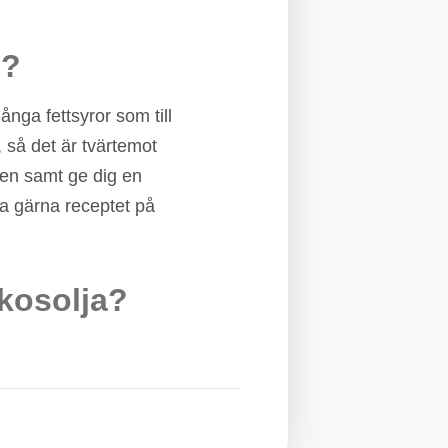
n?
nga fettsyror som till
, så det är tvärtemot
gen samt ge dig en
ta gärna receptet på
okosolja?