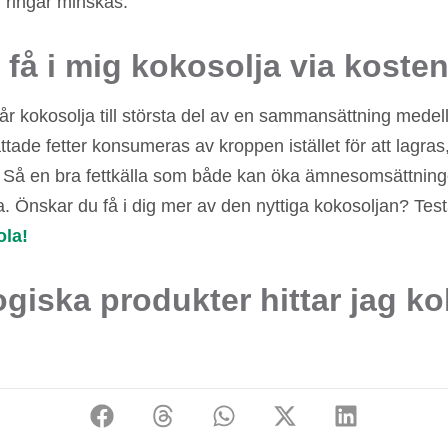
 ringar minskas.
 få i mig kokosolja via koste
 kokosolja till största del av en sammansättning medellå
ttade fetter konsumeras av kroppen istället för att lagras
t. Så en bra fettkälla som både kan öka ämnesomsättnin
. Önskar du få i dig mer av den nyttiga kokosoljan? Tes
ola!
logiska produkter hittar jag k