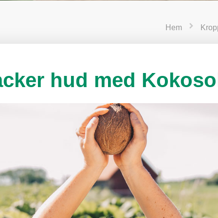
Hem
Krop
acker hud med Kokosol