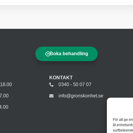
Boka behandling
KONTAKT
-18.00
0340 - 50 07 07
7.00
info@gronskonhet.se
4.00
För att ge e
åt enhetsinf
surfbeteende