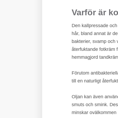
Varför är k
Den kallpressade och 
hår, bland annat är d
bakterier, svamp och 
återfuktande fotkräm 
hemmagjord tandkräm f
Förutom antibakteriel
till en naturligt åter
Oljan kan även använd
smuts och smink. Dess
minskar ovälkommen l