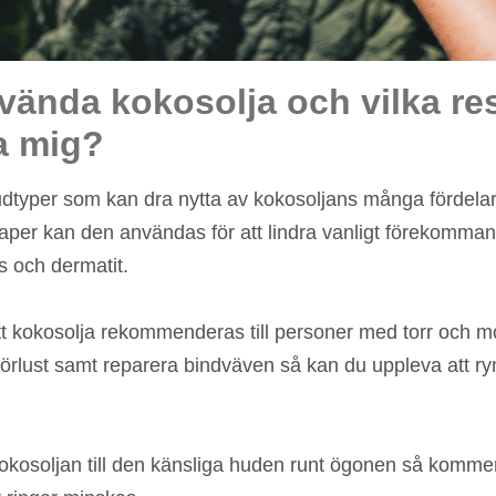
ända kokosolja och vilka res
a mig?
hudtyper som kan dra nytta av kokosoljans många fördelar
skaper kan den användas för att lindra vanligt föreko
s och dermatit.
att kokosolja rekommenderas till personer med torr och
örlust samt reparera bindväven så kan du uppleva att rynk
kosoljan till den känsliga huden runt ögonen så kommer