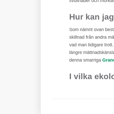
svullnader och mörkar
Hur kan jag
Som nämnt ovan består
skillnad från andra mä
vad man tidigare trot
längre mättnadskänsla
denna smarriga
Gran
I vilka eko