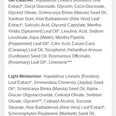
Gel Cleanser:
Aspalathus Linearis (Rooibos) Leaf
Extract*, Decyl Glucoside, Glycerin, Coco-Glucoside,
Glyceryl Oleate, Sclerocarya Birrea (Marula) Seed Oil,
Xanthan Gum, Aloe Barbadensis (Aloe Vera) Leaf
Extract*, Salicylic Acid, Glyceryl Caprylate, Mentha
Viridis (Spearmint) Leaf Oil*, Levulinic Acid, Sodium
Levulinate, Aqua (Water), Mentha Piperita
(Peppermint) Leaf Oil*, Citric Acid, Carum Carvi
(Caraway) Leaf Oil, Tocopherol, Helianthus Annuus
(Sunflower) Seed Oil, Rosmarinus Officinalis
(Rosemary) Leaf Oil*, Limonene***
Light Moisturizer:
Aspalathus Linearis (Rooibos)
Leaf Extract*, Simmondsia Chinensis (Jojoba) Seed
Oil*, Sclerocarya Birrea (Marula) Seed Oil, Alpha-
Glucan Oligosaccharide, Cetearyl Olivate, Sorbitan
Olivate, Glycerin**, Cetearyl Alcohol, Sucrose
Stearate, Aloe Barbadensis (Aloe Vera) Leaf Extract*,
Schinziophyton Rautanenii (Manketti) Seed Oil,