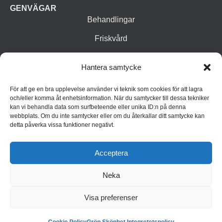
GENVÄGAR
Behandlingar
Friskvård
Vår butik
Hantera samtycke
Varumärken
För att ge en bra upplevelse använder vi teknik som cookies för att lagra
Inspiration
och/eller komma åt enhetsinformation. När du samtycker till dessa tekniker
kan vi behandla data som surfbeteende eller unika ID:n på denna
webbplats. Om du inte samtycker eller om du återkallar ditt samtycke kan
detta påverka vissa funktioner negativt.
Acceptera
Neka
© 2026 Grön Skönhet
Integritetspolicy
Cookiepolicy (EU)
Visa preferenser