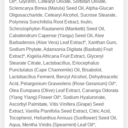
Oil*, Glycerin, Cetearyl Olivate, Sorbitan Olivate,
Sclerocarya Birrea (Marula) Seed Oil, Alpha-Glucan
Oligosaccharide, Cetearyl Alcohol, Sucrose Stearate,
Polymnia Sonchifolia Root Extract, Inulin,
Schinziophyton Rautanenii (Manketti) Seed Oil,
Calodendrum Capense (Yangu) Seed Oil, Aloe
Barbadensis (Aloe Vera) Leaf Extract*, Xanthan Gum,
Sodium Phytate, Adansonia Digitata (Baobab) Fruit
Extract*, Kigelia Africana Fruit Extract, Glyceryl
Stearate Citrate, Lactobacillus, Eriocephalus
Punctulatus (Cape Chamomile) Oil, Bisabolol,
Lactobacillus Ferment, Benzyl Alcohol, Dehydroacetic
Acid, Pelargonium Graveolens (Rose Geranium) Oil*,
Olea Europaea (Olive) Leaf Extract, Cananga Odorata
(Ylang Ylang) Flower Oil*, Sodium Hyaluronate,
Ascorbyl Palmitate, Vitis Vinifera (Grape) Seed
Extract, Vanilla Planifolia Seed Extract, Citric Acid,
Tocopherol, Helianthus Annuus (Sunflower) Seed Oil,
Aqua, Mentha Viridis (Spearmint) Leaf Oil*,