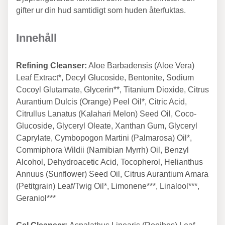
gifter ur din hud samtidigt som huden återfuktas.
Innehåll
Refining Cleanser:
Aloe Barbadensis (Aloe Vera)
Leaf Extract*, Decyl Glucoside, Bentonite, Sodium
Cocoyl Glutamate, Glycerin**, Titanium Dioxide, Citrus
Aurantium Dulcis (Orange) Peel Oil*, Citric Acid,
Citrullus Lanatus (Kalahari Melon) Seed Oil, Coco-
Glucoside, Glyceryl Oleate, Xanthan Gum, Glyceryl
Caprylate, Cymbopogon Martini (Palmarosa) Oil*,
Commiphora Wildii (Namibian Myrrh) Oil, Benzyl
Alcohol, Dehydroacetic Acid, Tocopherol, Helianthus
Annuus (Sunflower) Seed Oil, Citrus Aurantium Amara
(Petitgrain) Leaf/Twig Oil*, Limonene***, Linalool***,
Geraniol***