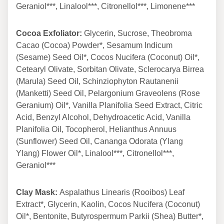
Geraniol***, Linalool***, Citronellol***, Limonene***
Cocoa Exfoliator:
Glycerin, Sucrose, Theobroma
Cacao (Cocoa) Powder*, Sesamum Indicum
(Sesame) Seed Oil*, Cocos Nucifera (Coconut) Oil*,
Cetearyl Olivate, Sorbitan Olivate, Sclerocarya Birrea
(Marula) Seed Oil, Schinziophyton Rautanenii
(Manketti) Seed Oil, Pelargonium Graveolens (Rose
Geranium) Oil*, Vanilla Planifolia Seed Extract, Citric
Acid, Benzyl Alcohol, Dehydroacetic Acid, Vanilla
Planifolia Oil, Tocopherol, Helianthus Annuus
(Sunflower) Seed Oil, Cananga Odorata (Ylang
Ylang) Flower Oil*, Linalool***, Citronellol***,
Geraniol***
Clay Mask:
Aspalathus Linearis (Rooibos) Leaf
Extract*, Glycerin, Kaolin, Cocos Nucifera (Coconut)
Oil*, Bentonite, Butyrospermum Parkii (Shea) Butter*,