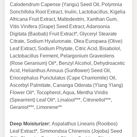
Calodendrum Capense (Yangu) Seed Oil, Polymnia
Sonchifolia Root Extract, Inulin, Lactobacillus, Kigelia
Africana Fruit Extract, Maltodextrin, Xanthan Gum,
Vitis Vinifera (Grape) Seed Extract, Adansonia
Digitata (Baobab) Fruit Extract*, Glyceryl Stearate
Citrate, Sodium Hyaluronate, Olea Europaea (Olive)
Leaf Extract, Sodium Phytate, Citric Acid, Bisabolol,
Lactobacillus Ferment, Pelargonium Graveolens
(Rose Geranium) Oil*, Benzyl Alcohol, Dehydroacetic
Acid, Helianthus Annuus (Sunflower) Seed Oil,
Eriocephalus Punctulatus (Cape Chamomile) Oil,
Ascorbyl Palmitate, Cananga Odorata (Ylang Ylang)
Flower Oil*, Tocopherol, Aqua, Mentha Viridis
(Spearmint) Leaf Oil*, Linalool***, Citronellol***,
Geraniol***, Limonene**
Deep Moisturizer:
Aspalathus Linearis (Rooibos)
Leaf Extract*, Simmondsia Chinensis (Jojoba) Seed