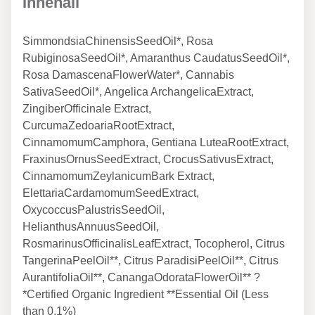
Innehåll
SimmondsiaChinensisSeedOil*, Rosa
RubiginosaSeedOil*, Amaranthus CaudatusSeedOil*,
Rosa DamascenaFlowerWater*, Cannabis
SativaSeedOil*, Angelica ArchangelicaExtract,
ZingiberOfficinale Extract,
CurcumaZedoariaRootExtract,
CinnamomumCamphora, Gentiana LuteaRootExtract,
FraxinusOrnusSeedExtract, CrocusSativusExtract,
CinnamomumZeylanicumBark Extract,
ElettariaCardamomumSeedExtract,
OxycoccusPalustrisSeedOil,
HelianthusAnnuusSeedOil,
RosmarinusOfficinalisLeafExtract, Tocopherol, Citrus
TangerinaPeelOil**, Citrus ParadisiPeelOil**, Citrus
AurantifoliaOil**, CanangaOdorataFlowerOil** ?
*Certified Organic Ingredient **Essential Oil (Less
than 0.1%)