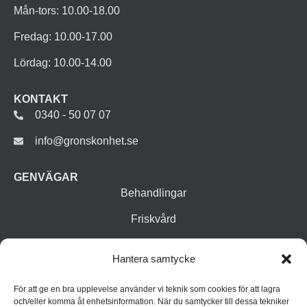
Mån-tors: 10.00-18.00
Fredag: 10.00-17.00
Lördag: 10.00-14.00
KONTAKT
0340 - 50 07 07
info@gronskonhet.se
GENVÄGAR
Behandlingar
Friskvård
Vår butik
Hantera samtycke
Varumärken
För att ge en bra upplevelse använder vi teknik som cookies för att lagra
Inspiration
och/eller komma åt enhetsinformation. När du samtycker till dessa tekniker