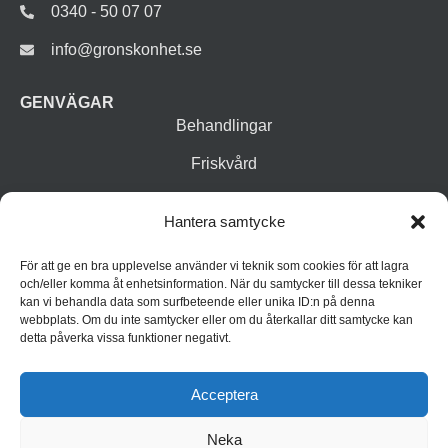
0340 - 50 07 07
info@gronskonhet.se
GENVÄGAR
Behandlingar
Friskvård
Vår butik
Hantera samtycke
Varumärken
För att ge en bra upplevelse använder vi teknik som cookies för att lagra
Inspiration
och/eller komma åt enhetsinformation. När du samtycker till dessa tekniker
kan vi behandla data som surfbeteende eller unika ID:n på denna
webbplats. Om du inte samtycker eller om du återkallar ditt samtycke kan
detta påverka vissa funktioner negativt.
Acceptera
Neka
© 2026 Grön Skönhet
Integritetspolicy
Cookiepolicy (EU)