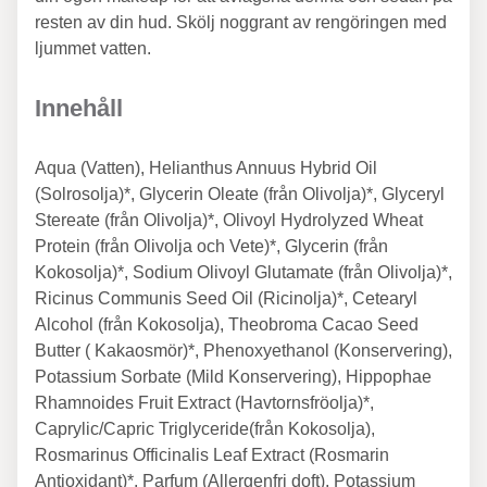
resten av din hud. Skölj noggrant av rengöringen med
ljummet vatten.
Innehåll
Aqua (Vatten), Helianthus Annuus Hybrid Oil
(Solrosolja)*, Glycerin Oleate (från Olivolja)*, Glyceryl
Stereate (från Olivolja)*, Olivoyl Hydrolyzed Wheat
Protein (från Olivolja och Vete)*, Glycerin (från
Kokosolja)*, Sodium Olivoyl Glutamate (från Olivolja)*,
Ricinus Communis Seed Oil (Ricinolja)*, Cetearyl
Alcohol (från Kokosolja), Theobroma Cacao Seed
Butter ( Kakaosmör)*, Phenoxyethanol (Konservering),
Potassium Sorbate (Mild Konservering), Hippophae
Rhamnoides Fruit Extract (Havtornsfröolja)*,
Caprylic/Capric Triglyceride(från Kokosolja),
Rosmarinus Officinalis Leaf Extract (Rosmarin
Antioxidant)*, Parfum (Allergenfri doft), Potassium