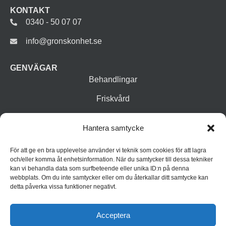
KONTAKT
0340 - 50 07 07
info@gronskonhet.se
GENVÄGAR
Behandlingar
Friskvård
Vår butik
Hantera samtycke
Varumärken
För att ge en bra upplevelse använder vi teknik som cookies för att lagra
Inspiration
och/eller komma åt enhetsinformation. När du samtycker till dessa tekniker
kan vi behandla data som surfbeteende eller unika ID:n på denna
webbplats. Om du inte samtycker eller om du återkallar ditt samtycke kan
detta påverka vissa funktioner negativt.
Acceptera