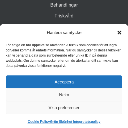
Behandlingar
Friskvård
Vår butik
Hantera samtycke
Varumärken
För att ge en bra upplevelse använder vi teknik som cookies för att lagra
Inspiration
och/eller komma åt enhetsinformation. När du samtycker till dessa tekniker
kan vi behandla data som surfbeteende eller unika ID:n på denna
webbplats. Om du inte samtycker eller om du återkallar ditt samtycke kan
detta påverka vissa funktioner negativt.
Acceptera
Neka
© 2026 Grön Skönhet
Integritetspolicy
Cookiepolicy (EU)
Visa preferenser
Cookie Policy
Grön Skönhet Integretetspolicy