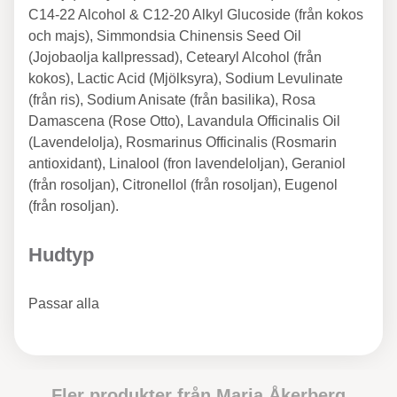
C14-22 Alcohol & C12-20 Alkyl Glucoside (från kokos
och majs), Simmondsia Chinensis Seed Oil
(Jojobaolja kallpressad), Cetearyl Alcohol (från
kokos), Lactic Acid (Mjölksyra), Sodium Levulinate
(från ris), Sodium Anisate (från basilika), Rosa
Damascena (Rose Otto), Lavandula Officinalis Oil
(Lavendelolja), Rosmarinus Officinalis (Rosmarin
antioxidant), Linalool (fron lavendeloljan), Geraniol
(från rosoljan), Citronellol (från rosoljan), Eugenol
(från rosoljan).
Hudtyp
Passar alla
Fler produkter från
Maria Åkerberg