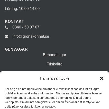
Lördag: 10.00-14.00
KONTAKT
0340 - 50 07 07
info@gronskonhet.se
GENVÄGAR
Behandlingar
Friskvård
Vår butik
Hantera samtycke
Varumärken
För att ge en bra upplevelse använder vi teknik som cookies för att lagra
Inspiration
och/eller komma åt enhetsinformation. När du samtycker till dessa tekniker
kan vi behandla data som surfbeteende eller unika ID:n på denna
webbplats. Om du inte samtycker eller om du återkallar ditt samtycke kan
detta påverka vissa funktioner negativt.