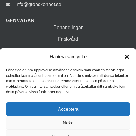
info@gronskonhet.se
GENVÄGAR
Behandlingar
Friskvård
Vår butik
Hantera samtycke
Varumärken
För att ge en bra upplevelse använder vi teknik som cookies för att lagra
Inspiration
och/eller komma åt enhetsinformation. När du samtycker till dessa tekniker
kan vi behandla data som surfbeteende eller unika ID:n på denna
webbplats. Om du inte samtycker eller om du återkallar ditt samtycke kan
detta påverka vissa funktioner negativt.
Acceptera
Neka
© 2026 Grön Skönhet
Integritetspolicy
Cookiepolicy (EU)