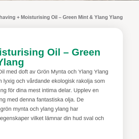
having + Moisturising Oil – Green Mint & Ylang Ylang
sturising Oil – Green
Ylang
Oil med doft av Grön Mynta och Ylang Ylang
en lyxig och vårdande ekologisk rakolja som
ing för dina mest intima delar. Upplev en
ng med denna fantastiska olja. De
 grön mynta och ylang ylang har
egenskaper vilket lämnar din hud sval och