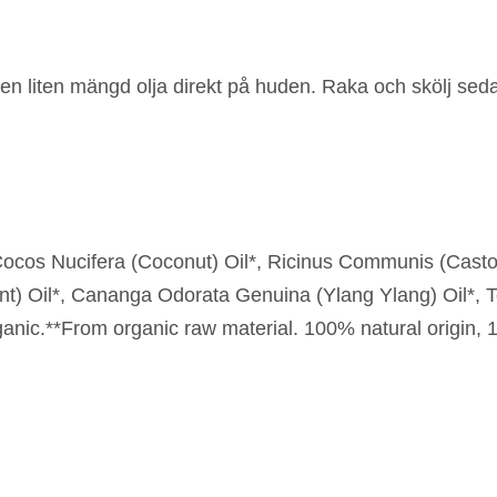
 liten mängd olja direkt på huden. Raka och skölj sedan 
ocos Nucifera (Coconut) Oil*, Ricinus Communis (Castor)
t) Oil*, Cananga Odorata Genuina (Ylang Ylang) Oil*, T
rganic.**From organic raw material. 100% natural origin