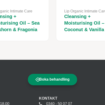
ganic Intimate Care
Lip Organic Intimate Car
nsing +
Cleansing +
turising Oil – Sea
Moisturising Oil –
horn & Fragonia
Coconut & Vanilla
Boka behandling
KONTAKT
-18.00
0340 - 50 07 07