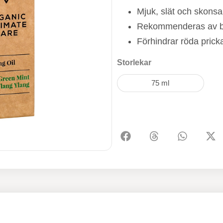
Mjuk, slät och skons
Rekommenderas av ba
Förhindrar röda prick
Storlekar
75 ml