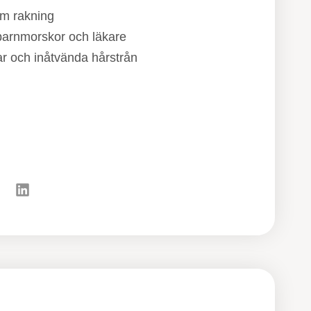
am rakning
rnmorskor och läkare
ar och inåtvända hårstrån