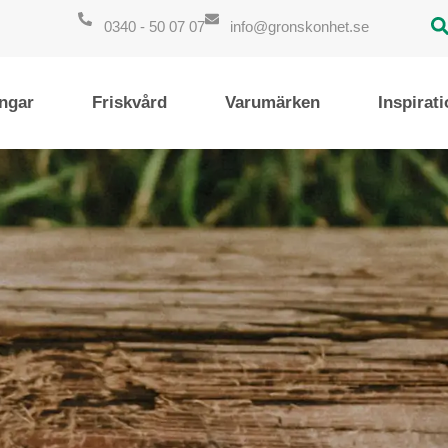
0340 - 50 07 07
info@gronskonhet.se
ngar
Friskvård
Varumärken
Inspirat