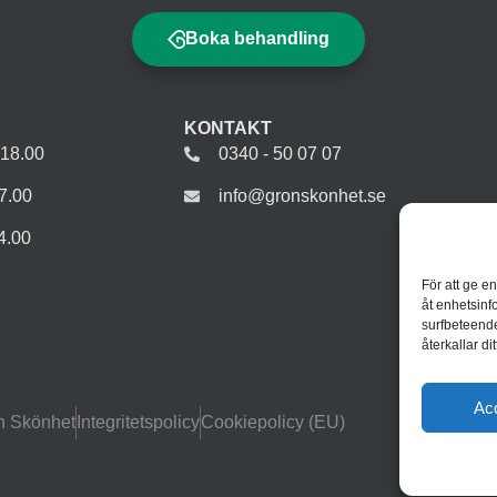
Boka behandling
KONTAKT
-18.00
0340 - 50 07 07
7.00
info@gronskonhet.se
4.00
För att ge e
åt enhetsinf
surfbeteende
återkallar d
Ac
n Skönhet
Integritetspolicy
Cookiepolicy (EU)