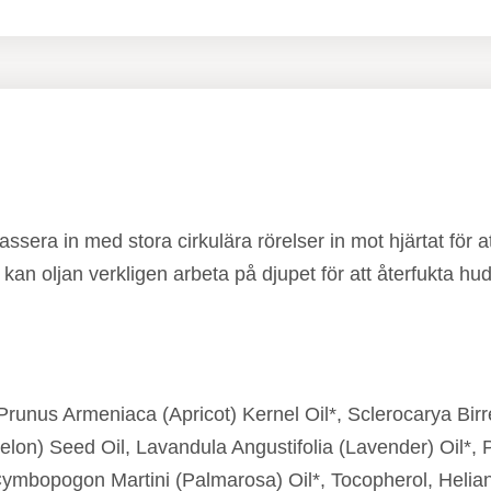
ssera in med stora cirkulära rörelser in mot hjärtat för at
an oljan verkligen arbeta på djupet för att återfukta hu
runus Armeniaca (Apricot) Kernel Oil*, Sclerocarya Bir
Melon) Seed Oil, Lavandula Angustifolia (Lavender) Oil*,
ymbopogon Martini (Palmarosa) Oil*, Tocopherol, Helian