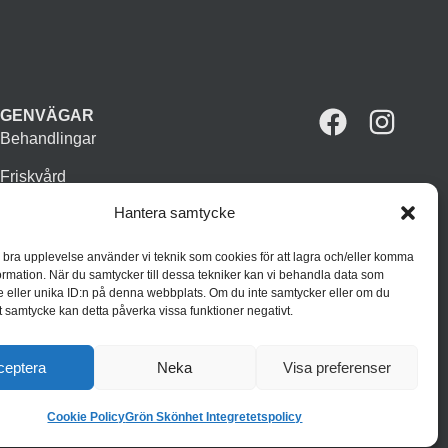
GENVÄGAR
Behandlingar
Friskvård
Hantera samtycke
Vår butik
Varumärken
n bra upplevelse använder vi teknik som cookies för att lagra och/eller komma
ormation. När du samtycker till dessa tekniker kan vi behandla data som
Inspiration
 eller unika ID:n på denna webbplats. Om du inte samtycker eller om du
itt samtycke kan detta påverka vissa funktioner negativt.
ceptera
Neka
Visa preferenser
Cookie Policy
Grön Skönhet Integretetspolicy