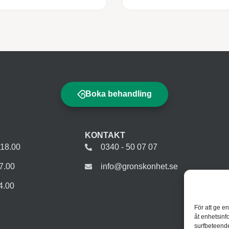
Boka behandling
KONTAKT
-18.00
0340 - 50 07 07
7.00
info@gronskonhet.se
4.00
För att ge e
åt enhetsinf
surfbeteende