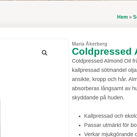
Hem
»
S
Maria Åkerberg
Coldpressed 
Coldpressed Almond Oil f
kallpressad sötmandel olja
ansikte, kropp och hår. Almo
absorberas långsamt av h
skyddande på huden.
Kallpressad och ekolo
Passar utmärkt för b
Verkar mjukgörande 