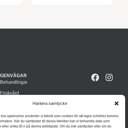
GENVÄGAR
Behandlingar
Friskvård
Hantera samtycke
Vår butik
Varumärken
n bra upplevelse använder vi teknik som cookies för att lagra och/eller komma
ormation. När du samtycker till dessa tekniker kan vi behandla data som
Inspiration
 eller unika ID:n på denna webbplats. Om du inte samtycker eller om du