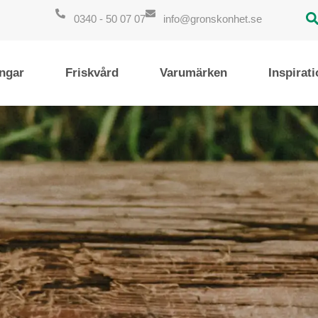
0340 - 50 07 07
info@gronskonhet.se
ngar
Friskvård
Varumärken
Inspirat