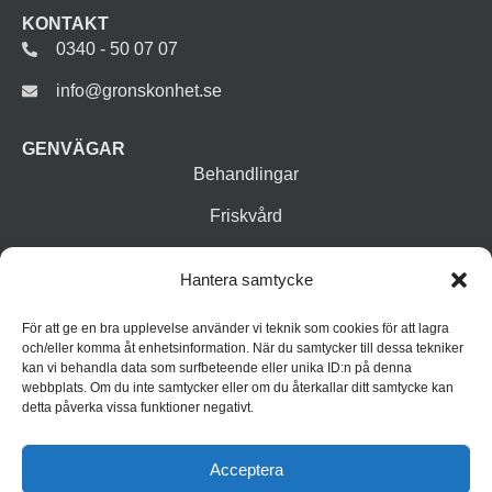
KONTAKT
0340 - 50 07 07
info@gronskonhet.se
GENVÄGAR
Behandlingar
Friskvård
Vår butik
Hantera samtycke
Varumärken
För att ge en bra upplevelse använder vi teknik som cookies för att lagra
Inspiration
och/eller komma åt enhetsinformation. När du samtycker till dessa tekniker
kan vi behandla data som surfbeteende eller unika ID:n på denna
webbplats. Om du inte samtycker eller om du återkallar ditt samtycke kan
detta påverka vissa funktioner negativt.
Acceptera