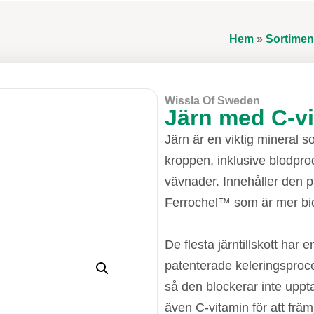
Hem
»
Sortimen
Wissla Of Sweden
Järn med C-v
Järn är en viktig mineral 
kroppen, inklusive blodpro
vävnader. Innehåller den p
Ferrochel™ som är mer biot
De flesta järntillskott har 
patenterade keleringsproce
så den blockerar inte uppt
även C-vitamin för att frä