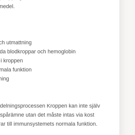
medel.
och utmattning
öda blodkroppar och hemoglobin
 i kroppen
ala funktion
ning
lldelningsprocessen Kroppen kan inte själv
a spårämne utan det måste intas via kost
idrar till immunsystemets normala funktion.