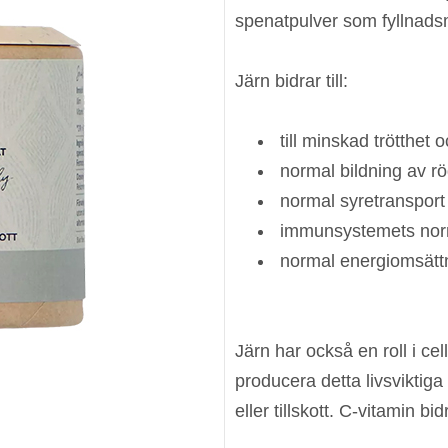
spenatpulver som fyllnads
Järn bidrar till:
till minskad trötthet 
normal bildning av r
normal syretransport
immunsystemets norm
normal energiomsätt
Järn har också en roll i ce
producera detta livsviktig
eller tillskott. C-vitamin b