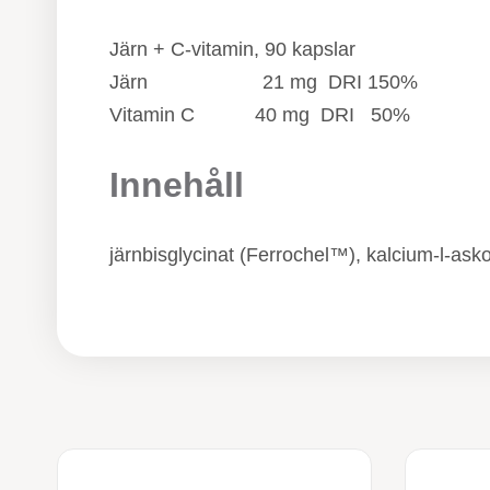
Järn + C-vitamin, 90 kapslar
Järn 21 mg DRI 150%
Vitamin C 40 mg DRI 50%
Innehåll
järnbisglycinat (Ferrochel™), kalcium-l-asko