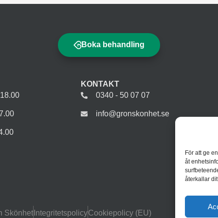
Boka behandling
KONTAKT
-18.00
0340 - 50 07 07
7.00
info@gronskonhet.se
4.00
För att ge e
åt enhetsinf
surfbeteende
återkallar d
Ac
n Skönhet
Integritetspolicy
Cookiepolicy (EU)