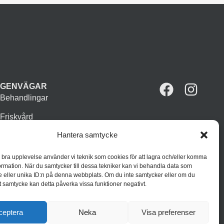
GENVÄGAR
Behandlingar
Friskvård
Hantera samtycke
Vår butik
Varumärken
n bra upplevelse använder vi teknik som cookies för att lagra och/eller komma
ormation. När du samtycker till dessa tekniker kan vi behandla data som
Inspiration
 eller unika ID:n på denna webbplats. Om du inte samtycker eller om du
itt samtycke kan detta påverka vissa funktioner negativt.
ceptera
Neka
Visa preferenser