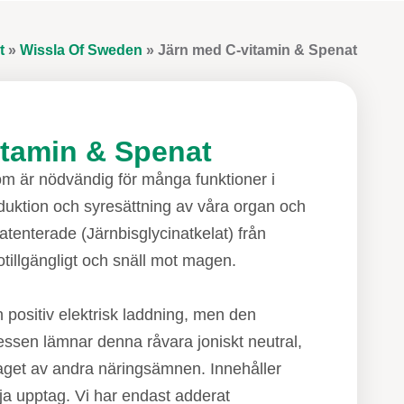
t
»
Wissla Of Sweden
»
Järn med C-vitamin & Spenat
itamin & Spenat
som är nödvändig för många funktioner i
duktion och syresättning av våra organ och
atenterade (Järnbisglycinatkelat) från
illgängligt och snäll mot magen.
en positiv elektrisk laddning, men den
ssen lämnar denna råvara joniskt neutral,
aget av andra näringsämnen. Innehåller
mja upptag. Vi har endast adderat