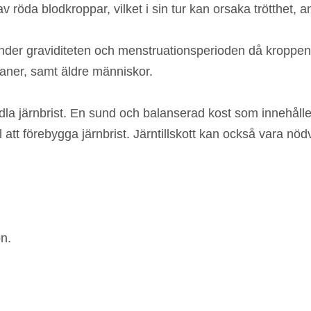
av röda blodkroppar, vilket i sin tur kan orsaka trötthet,
t under graviditeten och menstruationsperioden då kroppen
ganer, samt äldre människor.
dla järnbrist. En sund och balanserad kost som innehålle
 att förebygga järnbrist. Järntillskott kan också vara nöd
n.