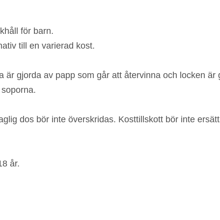
håll för barn.
ativ till en varierad kost.
arna är gjorda av papp som går att återvinna och locken 
 soporna.
lig dos bör inte överskridas. Kosttillskott bör inte ersät
8 år.