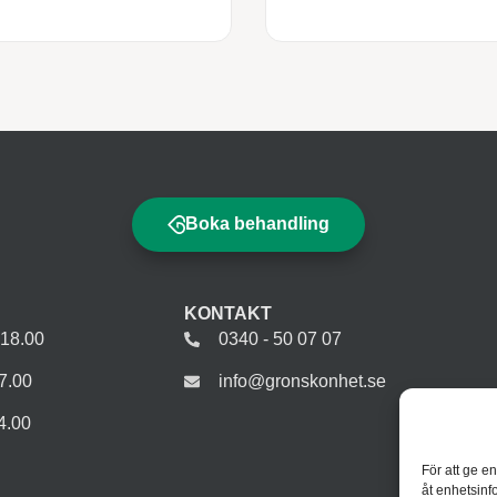
Boka behandling
KONTAKT
-18.00
0340 - 50 07 07
7.00
info@gronskonhet.se
4.00
För att ge e
åt enhetsinf