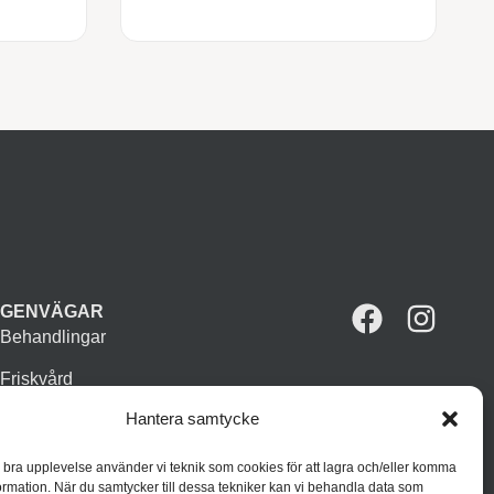
GENVÄGAR
Behandlingar
Friskvård
Hantera samtycke
Vår butik
Varumärken
n bra upplevelse använder vi teknik som cookies för att lagra och/eller komma
ormation. När du samtycker till dessa tekniker kan vi behandla data som