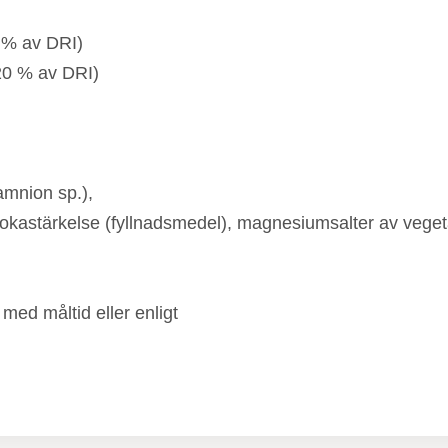
 % av DRI)
20 % av DRI)
amnion sp.),
apiokastärkelse (fyllnadsmedel), magnesiumsalter av vege
med måltid eller enligt