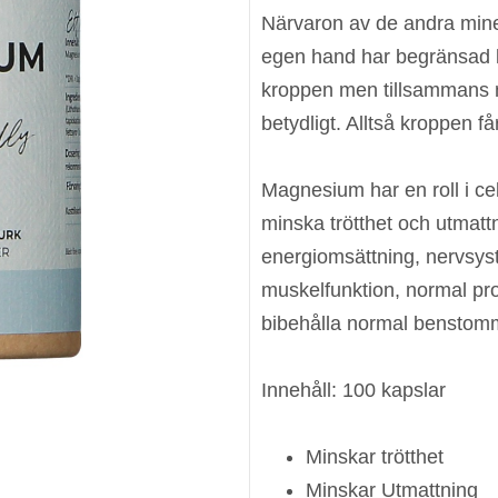
Närvaron av de andra miner
egen hand har begränsad ka
kroppen men tillsammans m
betydligt. Alltså kroppen få
Magnesium har en roll i cel
minska trötthet och utmatt
energiomsättning, nervsys
muskelfunktion, normal pro
bibehålla normal benstomm
Innehåll: 100 kapslar
Minskar trötthet
Minskar Utmattning