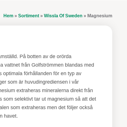
Hem
»
Sortiment
»
Wissla Of Sweden
»
Magnesium
ramställd. På botten av de orörda
ma vattnet från Golfströmmen blandas med
as optimala förhållanden för en typ av
ger som är huvudingrediensen i vår
sium extraheras mineralerna direkt från
 som selektivt tar ut magnesium så att det
alen som extraheras men det följer också
n havet.