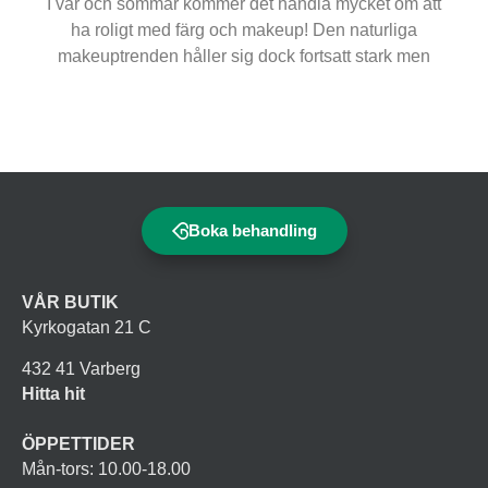
I vår och sommar kommer det handla mycket om att
ha roligt med färg och makeup! Den naturliga
makeuptrenden håller sig dock fortsatt stark men
Boka behandling
VÅR BUTIK
Kyrkogatan 21 C
432 41 Varberg
Hitta hit
ÖPPETTIDER
Mån-tors: 10.00-18.00