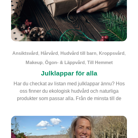
Ansiktsvård
,
Hårvård
,
Hudvård till barn
,
Kroppsvård
,
Makeup
,
Ögon- & Läppvård
,
Till Hemmet
Julklappar för alla
Har du checkat av listan med julklappar ännu? Hos
oss finner du ekologisk hudvård och naturliga
produkter som passar alla. Från de minsta till de